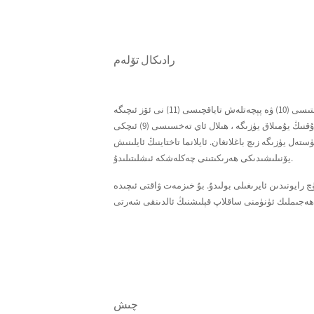
رادىكال تۆلەم
رادىئاتسىيە بىرىكمە ئېلېمېنتى ھىلال ئاي تەخسىسى (9) ، ھىلال ئاي تاختىسى (10) ۋە پېچەتلەش تاياقچىسى (11) نى ئۆز ئىچىگە
ئالىدۇ. ھىلال ئاي تاختىسىنىڭ (10) سىرتقى چىشلىق ئوقنىڭ ئورۇندۇقنىڭ يۇمىلاق يۈزىگە ، ھىلال ئاي تەخسىسى (9) ئىچكى
 يۈزىگە زىچ باغلانغان. ئايلانما تاختاينىڭ ئايلىنىش
يۆنىلىشىدىكى ھەرىكىتىنى چەكلەشكە ئىشلىتىلىدۇ.
چ رايونىدىن ئايرىغىلى بولىدۇ. بۇ خىزمەت ۋاقتى ئىچىدە
چىش