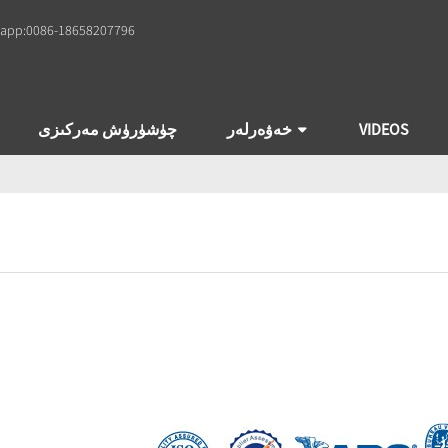
app:
0086-18658207796
VIDEOS
خەۋەرلەر
چۈشۈرۈش مەركىزى