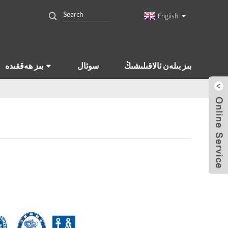
English
بىز بىلەن ئالاقىلىشىڭ
سوئال
بىز ھەققىدە