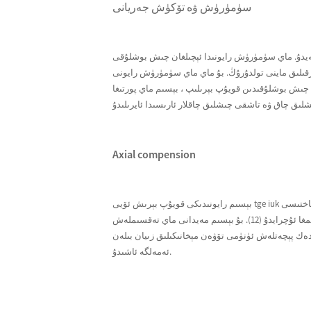
سۈمۈرۈش ۋە تۆكۈش جەريانى
ئۈزۈكنى (5) كۆرسىتىلگەن ئايلىنىش يۆنىلىشىگە يېتەكلەيدۇ. ماي سۈمۈرۈش رايونىدا ئېچىلغان چىش بوشلۇقى
ق ماينى تولدۇرۇڭ. بۇ ماي ماي سۈمۈرۈش رايونى (S) دىن بېسىم رايونى (P) غا يەتكۈزۈلۈپ ، سىرتقى چىشلىق ئوق بىلەن ئارىلىق چىشلىق ئۈزۈك ئوتتۇرىسىدىكى يان تازىلاش ئارقىلىق
بېسىم ماي پورتىغا (P) يەتكۈزۈلىدۇ. ماي سۈمۈرۈش رايونى بىلەن قويۇپ بېرىش رايونى رادىئاتسىيە تولۇقلىما ئېلېمېنتى (9 دىن 11
Axial compension
بېسىم رايونىدىكى قويۇپ بېرىش ئۆيى tge iuk تەقسىملەش تاختىسى (7) بىلەن ئوق پېچەتلەنگەن. ماي تارقىتىش تاختىسى
قويۇپ بېرىشتىن يىراق بولۇپ ، بىر تەرەپ قايتۇرۇلغان بېسىم بىلەن بېسىمغا ئۇچرايدۇ (12). بۇ بېسىم مەيدانى ماي تەقسىملەش
دەك پېچەتلەش ئۈنۈمى تۆۋەن مېخانىكىلىق زىيان بىلەن
ئەمەلگە ئاشىدۇ.