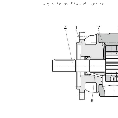
پېچەتلەش تاياقچىسى (11) دىن تەركىب تاپقان.