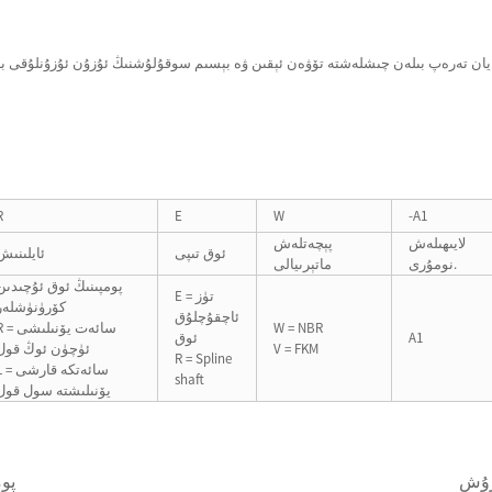
R
E
W
-A1
لايىھىلەش
پېچەتلەش
ئوق تىپى
ئايلىنىش
نومۇرى.
ماتېرىيالى
پومپىنىڭ ئوق ئۇچىدىن
E = تۈز
كۆرۈنۈشلەر
ئاچقۇچلۇق
W = NBR
R = سائەت يۆنىل
A1
ئوق
V = FKM
ئۈچۈن ئوڭ قول
R = Spline
L = سائەتكە قا
shaft
يۆنىلىشتە سول قول
رۇش
پو