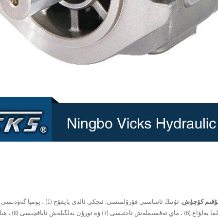
ۇقىم كۆچۈش