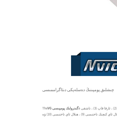
چىشلىق پومپىنىڭ دەسلەپكى دىئاگراممىسى
. ئۇنىڭ ئاساسىي قۇرۇلمىسى: ئىچكى ئالدى ياپقۇچ (1) ، پومپا گەۋدىسى (2) ، ئارقا قاپ (3) ، تاشقى
VG گىدرولىك پومپىسى
The
چىشلىق ئوق (4) ، ئىچكى چىشلىق ئۈزۈك (5) ، سىيرىلما بەلۋاغ (6) ، ماي تەقسىملەش تاختىسى (7) ۋە ئورۇن بەلگىلەش تاياقچىسى (8) ، ھىلال ئاي كىچىك تاختىسى (9) ، ھىلال ئاي تاختىسى (10) ۋە