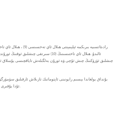
چىشلىق ئۈزۈكنىڭ چىش ئۇچى ۋە ئورۇن بەلگىلەش تاياقچىسى يۇمىلاق ئۈستەل
بۇنداق بولغاندا بېسىم رايونىنى ئاپتوماتىك تازىلاش ئارقىلىق سۈمۈرگۈ
ئۇدا يۇقىرى ھەجىملىك ​​ئۈنۈمنى ساقلاپ قېلىشنىڭ ئالدىنقى شەرتى.