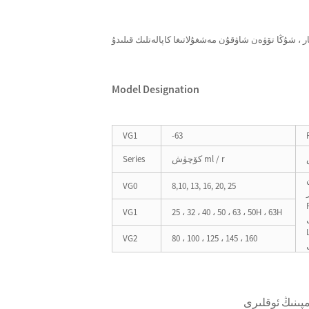
Model Designation
VG1
-63
كۆچۈش ml / r
Series
VG0
8,10, 13, 16, 20, 25
ىشى
VG1
25 ، 32 ، 40 ، 50 ، 63 ، 50H ، 63H
رشى
VG2
80 ، 100 ، 125 ، 145 ، 160
مپىنىڭ ئوقلىرى