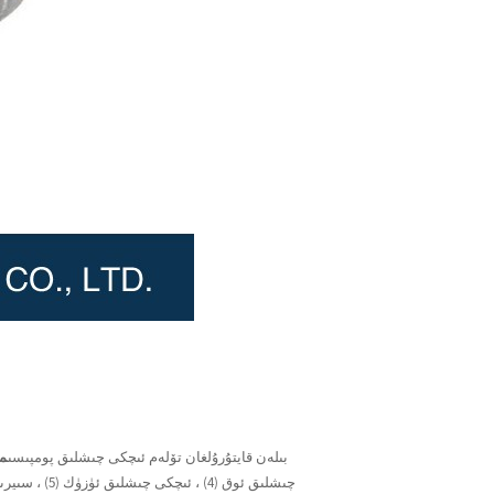
a بىلەن قايتۇرۇلغان تۆلەم ئىچكى چىشلىق پومپىسى
م