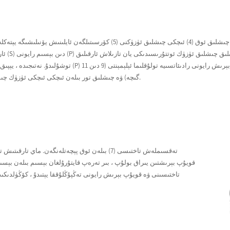
سۇيۇقلۇق دىنامىكىسىغا ئاساسەن ئورنىتىلغان تاشقى چىشلىق ئوق (4) ئىچكى چىشلىق 
ئارقىلى
توشۇلىدۇ. نەتىجىدە ، يېپىق چىش بوشلۇقىدىن قويۇپ بېرىلىپ ، 
گىچە) ۋە چىشلىق تور بىلەن ئىچكى ئىچكى ئۈزۈك چىشلىق چاق ۋە تاشقى چىشلىق چاقلار ئارىسىدا ئايرىلىدۇ.
تاختىسىنى ۋە قويۇپ بېرىش رايونى تەڭپۇڭلۇققا يېتىدۇ ، كۆڭۈلدىكى