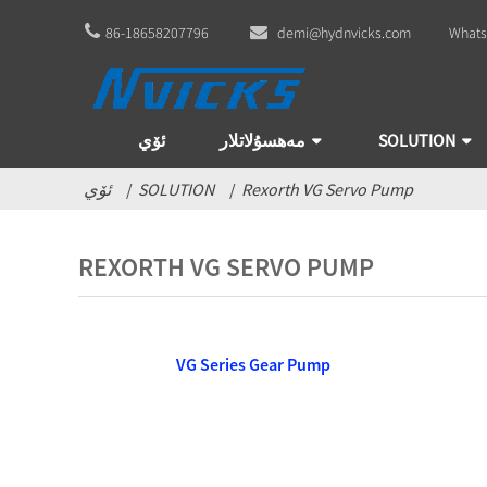
86-18658207796
demi@hydnvicks.com
Whats
SOLUTION
مەھسۇلاتلار
ئۆي
Rexorth VG Servo Pump
SOLUTION
ئۆي
REXORTH VG SERVO PUMP
VG Series Gear Pump