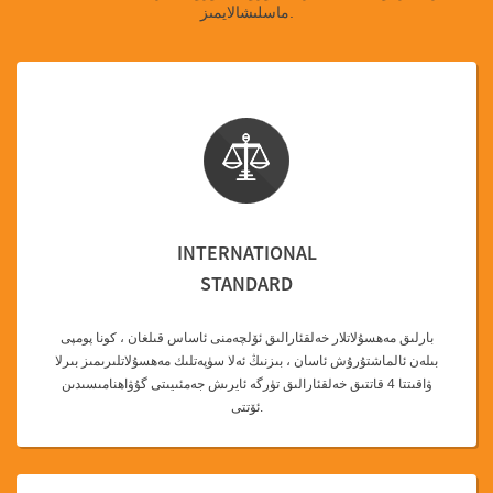
ماسلىشالايمىز.
INTERNATIONAL
STANDARD
بارلىق مەھسۇلاتلار خەلقئارالىق ئۆلچەمنى ئاساس قىلغان ، كونا پومپى
بىلەن ئالماشتۇرۇش ئاسان ، بىزنىڭ ئەلا سۈپەتلىك مەھسۇلاتلىرىمىز بىرلا
ۋاقىتتا 4 قاتتىق خەلقئارالىق تۈرگە ئايرىش جەمئىيىتى گۇۋاھنامىسىدىن
ئۆتتى.