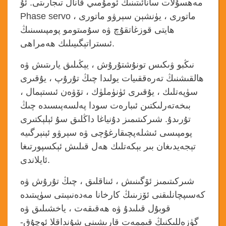
مەھسۇلات سانائىتىنىڭ ئومۇمىي قانال تىجارىتى. ئۇ
Phase servo ماتورى ، يۈنشېن سېرۋو ماتورى ،
ھايتى قوزغاتقۇچ ۋە سۇمىتومو پومپىسىنىڭ
ئىستراتېگىيىلىك ھەمراھى.
نىڭبو ۋىكىس تونۇشتۇرۇش ، يېڭىلىق يارىتىش ۋە
ھالقىشنىڭ تەرەققىيات يولىدا چىڭ تۇرۇپ ، يۇقىرى
سۈپەتلىك ، يۇقىرى ئۈنۈملۈك ، تۆۋەن ئىستېمال ،
بىخەتەرلىكتىن ئىبارەت سودا پەلسەپىسىدە چىڭ
تۇرىدۇ. شىركىتىمىز دۇنياغا داڭلىق سۇ ئېلېكتىرى
پومپىسى ئىشلەپچىقارغۇچى ۋە سېرۋو ئېنېرگىيە
تېجەيدىغان بىر بېكەتلىك ھەل قىلىش ئېكسپورتىغا
ئايلاندى.
شىركىتىمىز ئۆگىنىش ، ئىناقلىق ، چىڭ تۇرۇش ۋە
كەسىپچانلىقنى ئۆزىنىڭ كارخانا مەدەنىيىتى سۈپىتىدە
قوبۇل قىلىدۇ ۋە ھەقىقەت ، ياخشىلىق ۋە
گۈزەللىكنىڭ قىممەت قارىشىنى شۇنداقلا ئوچۇق-