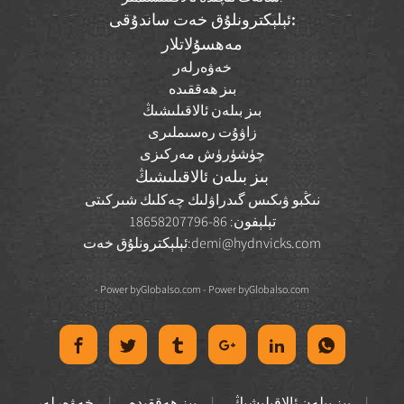
ئېلېكترونلۇق خەت ساندۇقى:
مەھسۇلاتلار
خەۋەرلەر
بىز ھەققىدە
بىز بىلەن ئالاقىلىشىڭ
زاۋۇت رەسىملىرى
چۈشۈرۈش مەركىزى
بىز بىلەن ئالاقىلىشىڭ
نىڭبو ۋىكىس گىدراۋلىك چەكلىك شىركىتى
تېلېفون: 86-18658207796
demi@hydnvicks.com
ئېلېكترونلۇق خەت:
- Power by
Globalso.com
- Power by
Globalso.com
بىز بىلەن ئالاقىلىشىڭ
بىز ھەققىدە
خەۋەرلەر