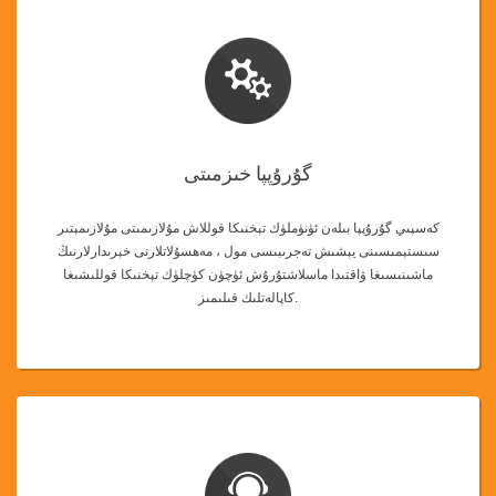
گۇرۇپپا خىزمىتى
كەسپىي گۇرۇپپا بىلەن ئۈنۈملۈك تېخنىكا قوللاش مۇلازىمىتى مۇلازىمېتىر
سىستېمىسىنى يېشىش تەجرىبىسى مول ، مەھسۇلاتلارنى خېرىدارلارنىڭ
ماشىنىسىغا ۋاقتىدا ماسلاشتۇرۇش ئۈچۈن كۈچلۈك تېخنىكا قوللىشىغا
كاپالەتلىك قىلىمىز.