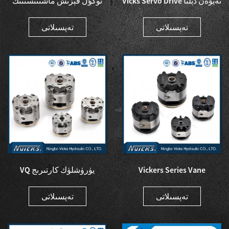
Vicks Servo Drive تەيۋەن دېلتا
ئوكۇل قېزىش ماشىنىسىنىڭ
قوزغاتقۇچ ئوكۇلى ...
Vicks Servo سىستېمىسى ...
تەپسىلاتى
تەپسىلاتى
Vickers Series Vane
VQ يۈرۈشلۈك كارتىرىج
Cartridge Hydraulic Vane Pu
ۋىكېرس سۇيۇقلۇق پومپىسى
...
قىسمى ...
تەپسىلاتى
تەپسىلاتى