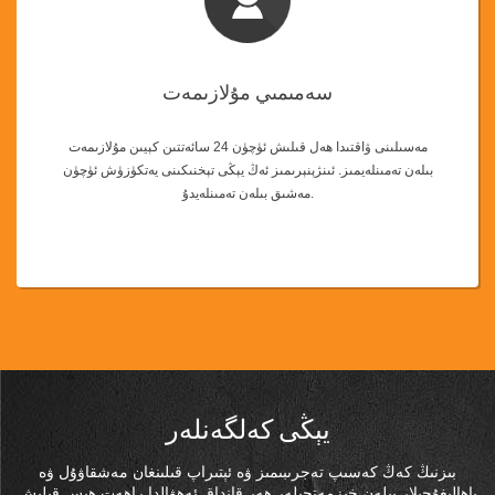
سەمىمىي مۇلازىمەت
مەسىلىنى ۋاقتىدا ھەل قىلىش ئۈچۈن 24 سائەتتىن كېيىن مۇلازىمەت
بىلەن تەمىنلەيمىز. ئىنژېنېرىمىز ئەڭ يېڭى تېخنىكىنى يەتكۈزۈش ئۈچۈن
مەشىق بىلەن تەمىنلەيدۇ.
يېڭى كەلگەنلەر
بىزنىڭ كەڭ كەسىپ تەجرىبىمىز ۋە ئېتىراپ قىلىنغان مەشقاۋۇل ۋە
باھالىغۇچىلار بىلەن خىزمەتچىلەر ھەر قانداق ئەھۋالدا راھەت ھېس قىلىش