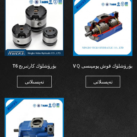
VＱ يۈرۈشلۈك قوش پومپىسى
T6 يۈرۈشلۈك كارتىرىج
Vickers 3525VQ Vane
يۈرۈشلۈك دېنىسون يەككە
پومپىسى ...
پومپىسى پار ...
تەپسىلاتى
تەپسىلاتى