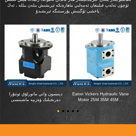
ئۈچۈن تەلەپ قىلىنغان ئەمەلىي ماھارەتكە ئېرىشىش بىلەن بىللە ، ئەڭ
ياخشى ئۆگىنىش پۇرسىتىگە ئېرىشىدۇ.
Eaton Vickers Hydraulic Vane
دېنىسون ۋانې ماتورلۇق ئوتتۇرا
Motor 25M 35M 45M ...
دەرىجىلىك ۋەزىپە ماشىنىسى
Hydrau ...