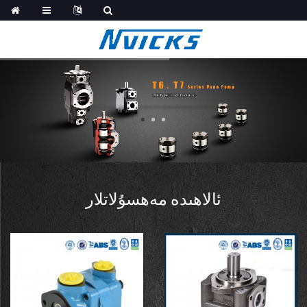
ئالاھىدە مەھسۇلاتلار