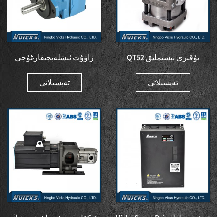
QT52 يۇقىرى بېسىملىق
زاۋۇت ئىشلەپچىقارغۇچى
Sumitomo ئىچكى خوت
جۇڭگو Vickers Bomba V10 V
پومپىسى ...
...
تەپسىلاتى
تەپسىلاتى