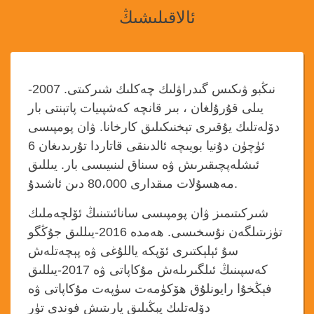
ئالاقىلىشىڭ
نىڭبو ۋىكىس گىدراۋلىك چەكلىك شىركىتى. 2007-
يىلى قۇرۇلغان ، بىر قانچە كەشپىيات پاتېنتى بار
دۆلەتلىك يۇقىرى تېخنىكىلىق كارخانا. ۋان پومپىسى
ئۈچۈن دۇنيا بويىچە ئالدىنقى قاتاردا تۇرىدىغان 6
ئىشلەپچىقىرىش ۋە سىناق لىنىيىسى بار. يىللىق
مەھسۇلات مىقدارى 80،000 دىن ئاشىدۇ.
شىركىتىمىز ۋان پومپىسى سانائىتىنىڭ ئۆلچەملىك
تۈزىتىلگەن نۇسخىسى. ھەمدە 2016-يىللىق جۇڭگو
سۇ ئېلېكتىرى ئۆپكە ياللۇغى ۋە پېچەتلەش
كەسپىنىڭ ئىلگىرىلەش مۇكاپاتى ۋە 2017-يىللىق
فېڭخۇا رايونلۇق ھۆكۈمەت سۈپەت مۇكاپاتى ۋە
دۆلەتلىك يېڭىلىق يارىتىش فوندى تۈر