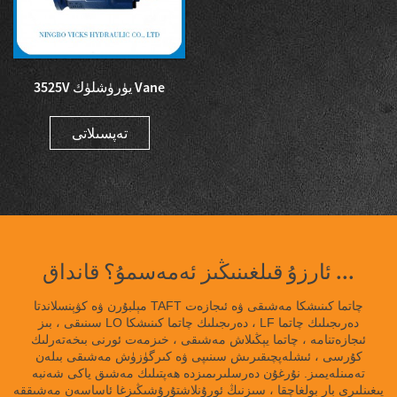
3525V يۈرۈشلۈك Vane
پومپىسى Mac ئۈچۈن قوش
ماشىنا پومپىسى ...
تەپسىلاتى
ئارزۇ قىلغىنىڭىز ئەمەسمۇ؟ قانداق ...
مېلبۇرن ۋە كۋېنسلاندتا TAFT چاتما كىنىشكا مەشىقى ۋە ئىجازەت
سىنىقى ، بىز LO دەرىجىلىك چاتما كىنىشكا ، LF دەرىجىلىك چاتما
ئىجازەتنامە ، چاتما يېڭىلاش مەشىقى ، خىزمەت ئورنى بىخەتەرلىك
كۇرسى ، ئىشلەپچىقىرىش سىنىپى ۋە كىرگۈزۈش مەشىقى بىلەن
تەمىنلەيمىز. نۇرغۇن دەرسلىرىمىزدە ھەپتىلىك مەشىق ياكى شەنبە
يىغىنلىرى بار بولغاچقا ، سىزنىڭ ئورۇنلاشتۇرۇشىڭىزغا ئاساسەن مەشىققە