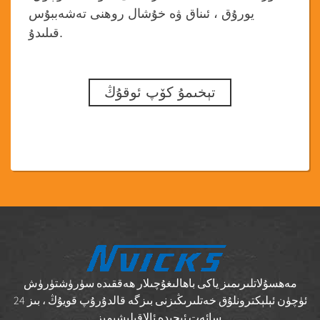
يورۇق ، ئىناق ۋە خۇشال روھنى تەشەببۇس
قىلىدۇ.
تېخىمۇ كۆپ ئوقۇڭ
مەھسۇلاتلىرىمىز ياكى باھالىغۇچىلار ھەققىدە سۈرۈشتۈرۈش
ئۈچۈن ئېلېكترونلۇق خەتلىرىڭىزنى بىزگە قالدۇرۇپ قويۇڭ ، بىز 24
سائەت ئىچىدە ئالاقىلىشىمىز.