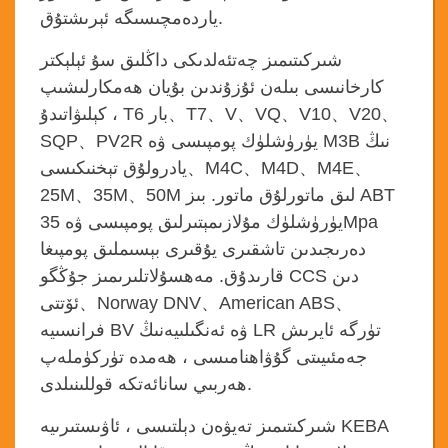
ياردەمچىسىگە ئېرىشتۇق.
شىركىتىمىز چەتئەلدىكى داڭلىق سۇ ئېلېكتر
كارخانىسى بىلەن ئۇزۇندىن بۇيان ھەمكارلىشىپ
、
V20
、
V10
、
VQ
、
V
、
T7
、
كېلىۋاتىدۇ ، T6 بار
PV2R يۈرۈشلۈك پومپىسى ۋە M3B نىڭ
、
SQP
、
M4E
、
M4D
、
M4C
、
يادرولۇق تېخنىكىسى
50M لىق ماتورلۇق ماتور. بىز ABT
、
35M
、
25M
يۈرۈشلۈك مۇلازىمېتىرلىق پومپىسى ۋە 35Mpa
دەرىجىدىن تاشقىرى يۇقىرى بېسىملىق پومپىغا
قارىدۇق. مەھسۇلاتلىرىمىز جۇڭگو CCS دىن
、
American ABS
、
Norway DNV
、
ئۆتتى
فرانسىيە BV ۋە ئەنگىلىيەنىڭ LR تۈرگە ئايرىش
جەمئىيىتى گۇۋاھنامىسى ، ھەمدە تۈركۈملەپ
ھەربىي سانائەتكە قوللىنىلدى.
شىركىتىمىز تەيۋەن دېلتىسى ، ئاۋىستىرىيە KEBA