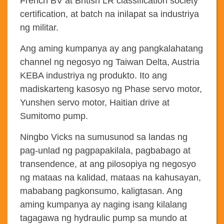
French BV at British LR classification society
certification, at batch na inilapat sa industriya
ng militar.
Ang aming kumpanya ay ang pangkalahatang
channel ng negosyo ng Taiwan Delta, Austria
KEBA industriya ng produkto. Ito ang
madiskarteng kasosyo ng Phase servo motor,
Yunshen servo motor, Haitian drive at
Sumitomo pump.
Ningbo Vicks na sumusunod sa landas ng
pag-unlad ng pagpapakilala, pagbabago at
transendence, at ang pilosopiya ng negosyo
ng mataas na kalidad, mataas na kahusayan,
mababang pagkonsumo, kaligtasan. Ang
aming kumpanya ay naging isang kilalang
tagagawa ng hydraulic pump sa mundo at