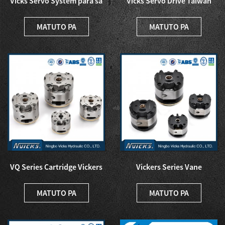
Vicks Servo System para sa
Vicks Servo Drive Taiwan
Injetion Molding Machine...
Delta Drive para sa Inject...
MATUTO PA
MATUTO PA
VQ Series Cartridge Vickers
Vickers Series Vane
Hydraulic Pump Part...
Cartridge Hydraulic Vane
Pu...
MATUTO PA
MATUTO PA