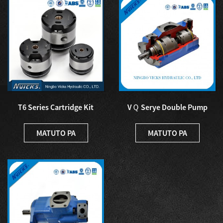
T6 Series Cartridge Kit
VＱ Serye Double Pump
Denison Single Pump Par...
Vickers 3525VQ Vane
Pump...
MATUTO PA
MATUTO PA