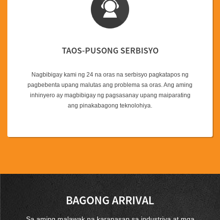
TAOS-PUSONG SERBISYO
Nagbibigay kami ng 24 na oras na serbisyo pagkatapos ng
pagbebenta upang malutas ang problema sa oras. Ang aming
inhinyero ay magbibigay ng pagsasanay upang maiparating
ang pinakabagong teknolohiya.
BAGONG ARRIVAL
Sa aming malawak na karanasan sa industriya at mga