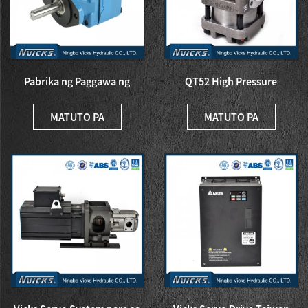
Pabrika ng Paggawa ng
QT52 High Pressure
China Vickers Bomba V10 V...
Sumitomo Internal Gear
Pump ...
MATUTO PA
MATUTO PA