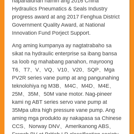
napanalunan namin ang 2016 China
Hydraulics Pneumatics & Seals Industry
progress award at ang 2017 Fenghua District
Government Quality Award, at National
Innovation Fund Porject Support.
Ang aming kumpanya ay nagtatrabaho sa
sikat na hydraulic enterprise sa ibang bansa
sa loob ng mahabang panahon, mayroong
T6
、
T7
、
V
、
VQ
、
V10
、
V20
、
SQP
、
Mga
PV2R series vane pump at ang pangunahing
teknolohiya ng M3B
、
M4C
、
M4D
、
M4E
、
25M
、
35M
、
50M vane motor. Nag-pineer
kami ng ABT series servo vane pump at
35Mpa ultra high pressure vane pump. Ang
aming mga produkto ay nakapasa sa Chinese
CCS
、
Norway DNV
、
Amerikanong ABS
、