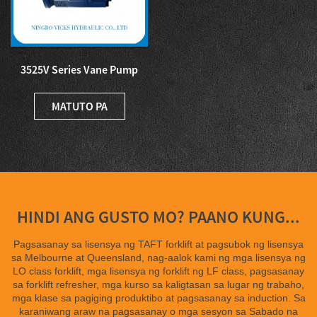
3525V Series Vane Pump
Double Vane Pump para sa
Mac...
MATUTO PA
HINDI ANG GUSTO MO? PAANO KUNG...
Pagsasanay sa lisensya ng TAFT forklift at pagsubok ng lisensya
sa Melbourne at Queensland, nag-aalok kami ng mga lisensya ng
LO class forklift, mga lisensya ng forklift ng LF class, pagsasanay
sa forklift refresher, mga kurso sa kaligtasan sa lugar ng trabaho,
mga klase sa pagiging produktibo at pagsasanay sa induction. Sa
karaniwang araw na pagsasanay o mga sesyon sa Sabado na