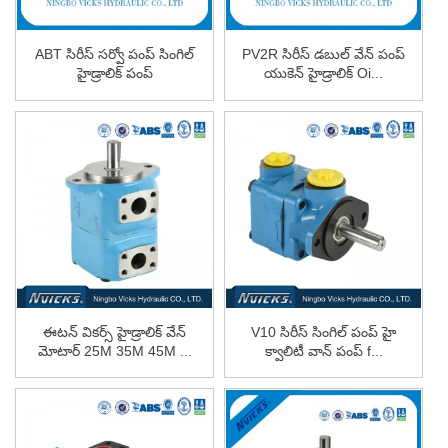
ABT సిరీస్ సర్వో పంప్ సింగిల్
PV2R సిరీస్ డబుల్ వేన్ పంప్
హైడ్రాలిక్ పంప్
యుకెన్ హైడ్రాలిక్ Oi...
ఈటన్ వికర్స్ హైడ్రాలిక్ వేన్
V10 సిరీస్ సింగిల్ పంప్ హై
మోటార్ 25M 35M 45M ...
క్వాలిటీ వాన్ పంప్ f...