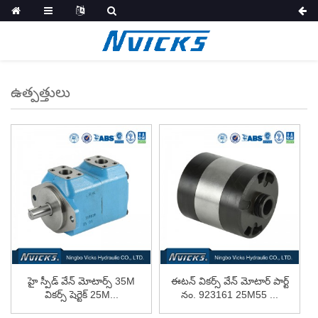
ఉత్పత్తులు
హై స్పీడ్ వేన్ మోటార్స్ 35M
ఈటన్ వికర్స్ వేన్ మోటార్ పార్ట్
వికర్స్ షెర్టెక్ 25M...
నం. 923161 25M55 ...