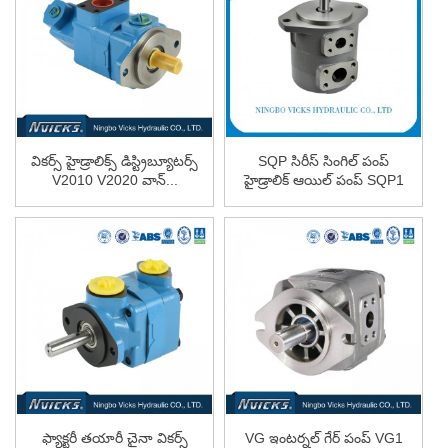
వికర్స్ హైడ్రాలిక్స్ డిస్ట్రిబ్యూటర్స్
SQP సిరీస్ సింగిల్ పంప్
V2010 V2020 వాన్...
హైడ్రాలిక్ ఆయిల్ పంప్ SQP1
...
ఫ్యాక్టరీ తయారీ చైనా వికర్స్
VG ఇంటర్నల్ గేర్ పంప్ VG1