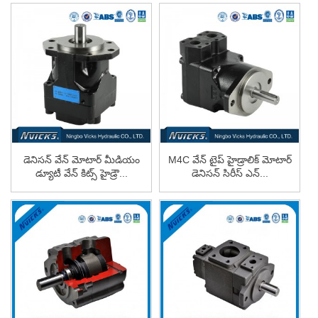
డెనిసన్ వేన్ మోటార్ మీడియం
M4C వేన్ టైప్ హైడ్రాలిక్ మోటార్
డ్యూటీ వేన్ కిట్స్ హైడ్రౌ...
డెనిసన్ సిరీస్ ఎన్...