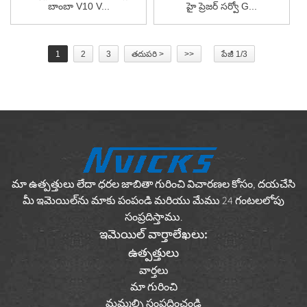
బాంబా V10 V...
హై ప్రెజర్ సర్వో G...
1
2
3
తదుపరి >
>>
పేజీ 1/3
మా ఉత్పత్తులు లేదా ధరల జాబితా గురించి విచారణల కోసం, దయచేసి
మీ ఇమెయిల్‌ను మాకు పంపండి మరియు మేము 24 గంటలలోపు
సంప్రదిస్తాము.
ఇమెయిల్ వార్తాలేఖలు:
ఉత్పత్తులు
వార్తలు
మా గురించి
మమ్మల్ని సంప్రదించండి