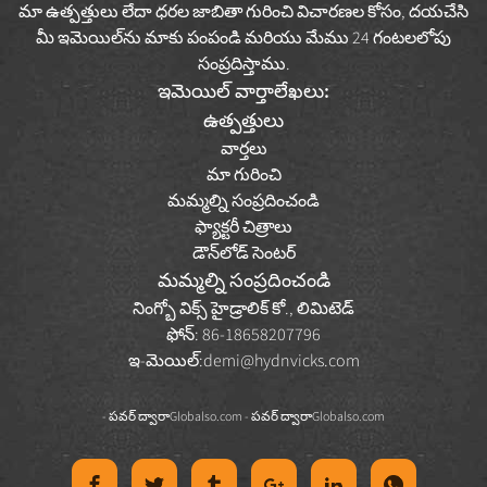
మా ఉత్పత్తులు లేదా ధరల జాబితా గురించి విచారణల కోసం, దయచేసి
మీ ఇమెయిల్‌ను మాకు పంపండి మరియు మేము 24 గంటలలోపు
సంప్రదిస్తాము.
ఇమెయిల్ వార్తాలేఖలు:
ఉత్పత్తులు
వార్తలు
మా గురించి
మమ్మల్ని సంప్రదించండి
ఫ్యాక్టరీ చిత్రాలు
డౌన్‌లోడ్ సెంటర్
మమ్మల్ని సంప్రదించండి
నింగ్బో విక్స్ హైడ్రాలిక్ కో., లిమిటెడ్
ఫోన్: 86-18658207796
ఇ-మెయిల్:
demi@hydnvicks.com
- పవర్ ద్వారా
Globalso.com
- పవర్ ద్వారా
Globalso.com