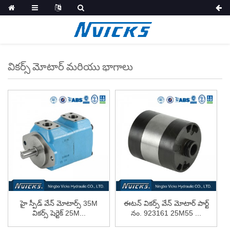
వికర్స్ మోటార్ మరియు భాగాలు
హై స్పీడ్ వేన్ మోటార్స్ 35M
ఈటన్ వికర్స్ వేన్ మోటార్ పార్ట్
వికర్స్ షెర్టెక్ 25M...
నం. 923161 25M55 ...