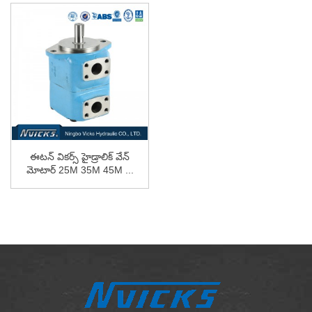
ఈటన్ వికర్స్ హైడ్రాలిక్ వేన్
మోటార్ 25M 35M 45M ...