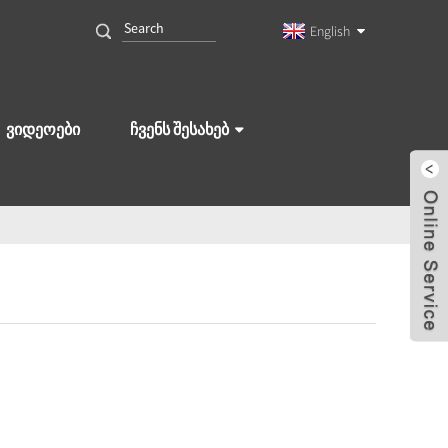
English
ᲕᲘᲓᲔᲝᲔᲑᲘ
ᲩᲕᲔᲜᲡ ᲨᲔᲡᲐᲮᲔᲑ