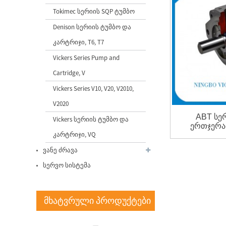
Tokimec სერიის SQP ტუმბო
ქარხნული წარმოების
Denison სერიის ტუმბო და
ჩინეთი Vickers Bomba V10
V20 V2...
კარტრიჯი, T6, T7
Vickers Series Pump and
QT52 მაღალი წნევის
Cartridge, V
Sumitomo შიდა
გადაცემათა ტუმბო I...
Vickers Series V10, V20, V2010,
V2020
Vicks Servo System for
ABT სე
Vickers სერიის ტუმბო და
Injection Moulding Machine
ერთჯერა
Ser...
კარტრიჯი, VQ
ვანე ძრავა
Vicks Servo Drive Taiwan
სერვო სისტემა
Delta Drive for Injection M...
მხატვრული პროდუქტები
VQ სერიის კარტრიჯის
Vickers ჰიდრავლიკური
ტუმბოს ნაწილები...