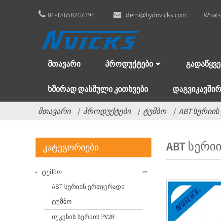
86-18658207796
demi@hydnvicks.com
Whats
ᲛᲗᲐᲕᲐᲠᲘ
ᲞᲠᲝᲓᲣᲥᲢᲔᲑᲘ
ᲒᲐᲓᲐᲬᲧᲕᲔ
ᲮᲨᲘᲠᲐᲓ ᲓᲐᲡᲛᲣᲚᲘ ᲙᲘᲗᲮᲕᲔᲑᲘ
ᲓᲐᲒᲕᲘᲙᲐᲕᲨᲘ
მთავარი
პროდუქტები
ტუმბო
ABT სერიი
ABT ᲡᲔᲠᲘ
კატეგორიები
ტუმბო
ABT სერიის ერთჯერადი
ტუმბო
იუკენის სერიის PV2R