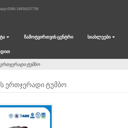
app:
0086-18658207796
ᲢᲐ
ᲩᲐᲛᲝᲢᲕᲘᲠᲗᲕᲘᲡ ᲪᲔᲜᲢᲠᲘ
ᲡᲘᲐᲮᲚᲔᲔᲑᲘ
ᲠᲓᲘᲗ
ს ერთჯერადი ტუმბო
ᲘᲡ ᲔᲠᲗᲯᲔᲠᲐᲓᲘ ᲢᲣᲛᲑᲝ