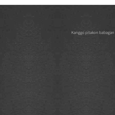
QT52 Tekanan Tinggi
Sumitomo Pompa Gear
Internal kanggo...
Kanggo pitakon babagan p
Sistem Servo Vicks kanggo
Mesin Cetak Injeksi ...
Vicks Servo Drive Taiwan
Delta Drive kanggo Injeksi
M...
VQ Series Cartridge Vickers
Hydraulic Pump Parts
kanggo ...
Vickers Series Vane Cartridge
Hydraulic Vane Pump Pa...