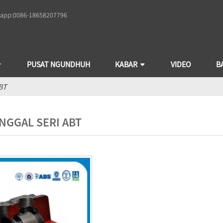
app:
0086-18658207796
PUSAT NGUNDHUH
KABAR
VIDEO
B
BT
NGGAL SERI ABT