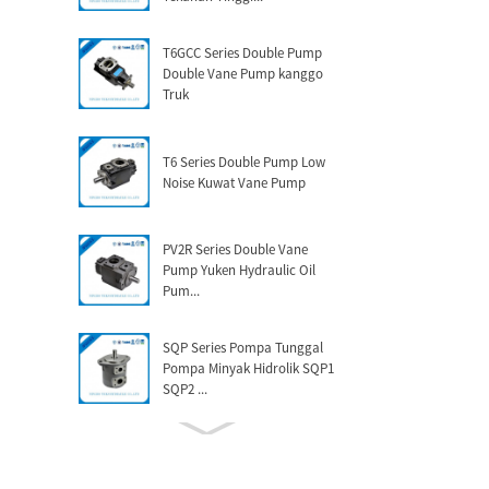
T6GCC Series Double Pump
Double Vane Pump kanggo
Truk
T6 Series Double Pump Low
Noise Kuwat Vane Pump
PV2R Series Double Vane
Pump Yuken Hydraulic Oil
Pum...
SQP Series Pompa Tunggal
Pompa Minyak Hidrolik SQP1
SQP2 ...
Pabrik Pabrik China Vickers
Bomba V10 V20 V2...