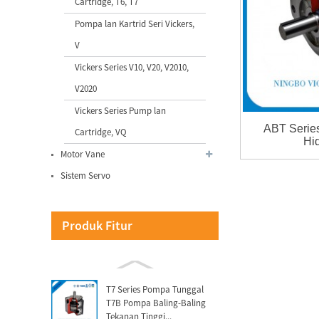
Cartridge, T6, T7
Pompa lan Kartrid Seri Vickers,
QT52 Tekanan Tinggi
V
Sumitomo Pompa Gear
Internal kanggo...
Vickers Series V10, V20, V2010,
V2020
Sistem Servo Vicks kanggo
Vickers Series Pump lan
Mesin Cetak Injeksi ...
ABT Serie
Cartridge, VQ
Hi
Motor Vane
Vicks Servo Drive Taiwan
Delta Drive kanggo Injeksi
Sistem Servo
M...
Produk Fitur
VQ Series Cartridge Vickers
Hydraulic Pump Parts
kanggo ...
T7 Series Pompa Tunggal
T7B Pompa Baling-Baling
Tekanan Tinggi...