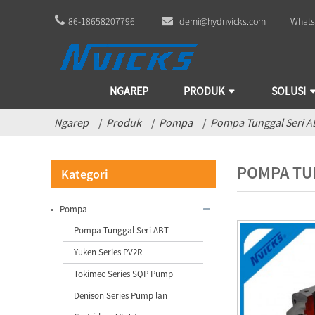
86-18658207796
demi@hydnvicks.com
Whats
NGAREP
PRODUK
SOLUSI
Ngarep
Produk
Pompa
Pompa Tunggal Seri A
POMPA TU
Kategori
Pompa
Pompa Tunggal Seri ABT
Yuken Series PV2R
Tokimec Series SQP Pump
Pabrik Pabrik China Vickers
Denison Series Pump lan
Bomba V10 V20 V2...