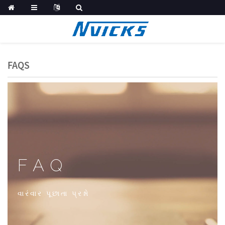
FAQS
FAQ
વારંવાર પૂછાતા પ્રશ્નો