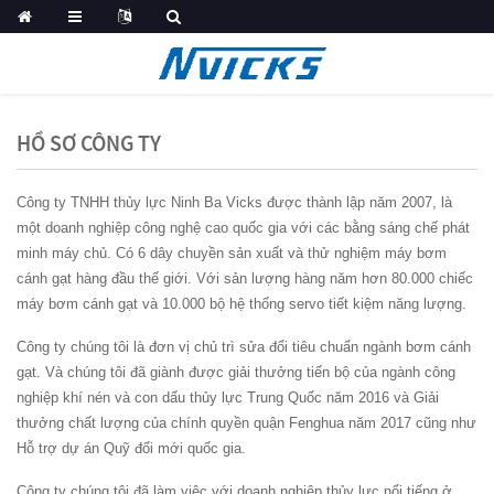
HỒ SƠ CÔNG TY
Công ty TNHH thủy lực Ninh Ba Vicks được thành lập năm 2007, là
một doanh nghiệp công nghệ cao quốc gia với các bằng sáng chế phát
minh máy chủ. Có 6 dây chuyền sản xuất và thử nghiệm máy bơm
cánh gạt hàng đầu thế giới. Với sản lượng hàng năm hơn 80.000 chiếc
máy bơm cánh gạt và 10.000 bộ hệ thống servo tiết kiệm năng lượng.
Công ty chúng tôi là đơn vị chủ trì sửa đổi tiêu chuẩn ngành bơm cánh
gạt. Và chúng tôi đã giành được giải thưởng tiến bộ của ngành công
nghiệp khí nén và con dấu thủy lực Trung Quốc năm 2016 và Giải
thưởng chất lượng của chính quyền quận Fenghua năm 2017 cũng như
Hỗ trợ dự án Quỹ đổi mới quốc gia.
Công ty chúng tôi đã làm việc với doanh nghiệp thủy lực nổi tiếng ở