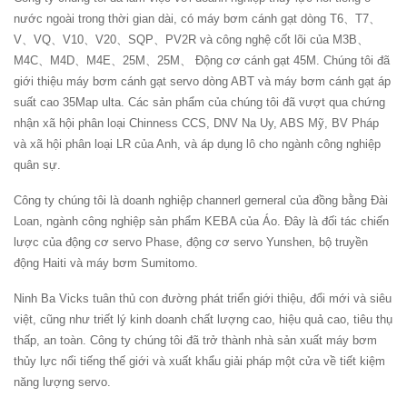
nước ngoài trong thời gian dài, có máy bơm cánh gạt dòng T6、T7、
V、VQ、V10、V20、SQP、PV2R và công nghệ cốt lõi của M3B、
M4C、M4D、M4E、25M、25M、 Động cơ cánh gạt 45M. Chúng tôi đã
giới thiệu máy bơm cánh gạt servo dòng ABT và máy bơm cánh gạt áp
suất cao 35Map ulta. Các sản phẩm của chúng tôi đã vượt qua chứng
nhận xã hội phân loại Chinness CCS, DNV Na Uy, ABS Mỹ, BV Pháp
và xã hội phân loại LR của Anh, và áp dụng lô cho ngành công nghiệp
quân sự.
Công ty chúng tôi là doanh nghiệp channerl gerneral của đồng bằng Đài
Loan, ngành công nghiệp sản phẩm KEBA của Áo. Đây là đối tác chiến
lược của động cơ servo Phase, động cơ servo Yunshen, bộ truyền
động Haiti và máy bơm Sumitomo.
Ninh Ba Vicks tuân thủ con đường phát triển giới thiệu, đổi mới và siêu
việt, cũng như triết lý kinh doanh chất lượng cao, hiệu quả cao, tiêu thụ
thấp, an toàn. Công ty chúng tôi đã trở thành nhà sản xuất máy bơm
thủy lực nổi tiếng thế giới và xuất khẩu giải pháp một cửa về tiết kiệm
năng lượng servo.