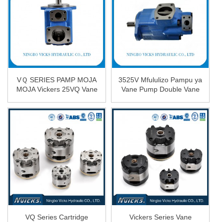
VＱ SERIES PAMP MOJA
3525V Mfululizo Pampu ya
MOJA Vickers 25VQ Vane
Vane Pump Double Vane
Pump H...
kwa Mac...
VQ Series Cartridge
Vickers Series Vane