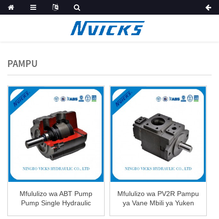
PAMPU
Mfululizo wa ABT Pump
Mfululizo wa PV2R Pampu
Pump Single Hydraulic
ya Vane Mbili ya Yuken
Pump
Hydraulic Oi...