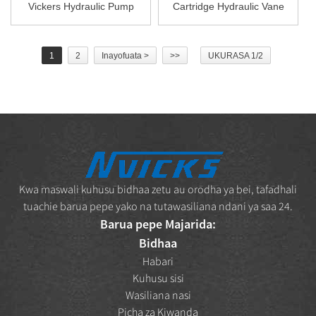
Vickers Hydraulic Pump
Cartridge Hydraulic Vane
Sehemu ya...
Pu...
1
2
Inayofuata >
>>
UKURASA 1/2
Kwa maswali kuhusu bidhaa zetu au orodha ya bei, tafadhali
tuachie barua pepe yako na tutawasiliana ndani ya saa 24.
Barua pepe Majarida:
Bidhaa
Habari
Kuhusu sisi
Wasiliana nasi
Picha za Kiwanda