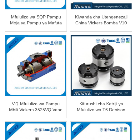
Mfululizo wa SQP Pampu
Kiwanda cha Utengenezaji
Moja ya Pampu ya Mafuta
China Vickers Bomba V10
ya Hydraulic SQP1 ...
V...
VＱ Mfululizo wa Pampu
Kifurushi cha Katriji ya
Mbili Vickers 3525VQ Vane
Mfululizo wa T6 Denison
Pump...
Pampu Moja...