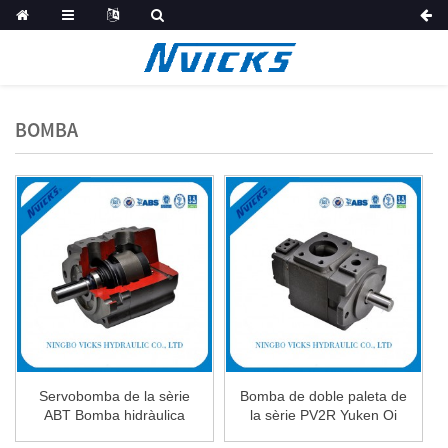
BOMBA
Servobomba de la sèrie
Bomba de doble paleta de
ABT Bomba hidràulica
la sèrie PV2R Yuken Oi
única
hidràulic...