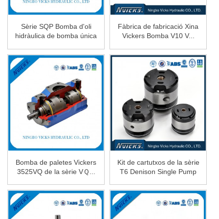
Sèrie SQP Bomba d'oli
Fàbrica de fabricació Xina
hidràulica de bomba única
Vickers Bomba V10 V...
SQP1...
Bomba de paletes Vickers
Kit de cartutxos de la sèrie
3525VQ de la sèrie VＱ...
T6 Denison Single Pump
Par...