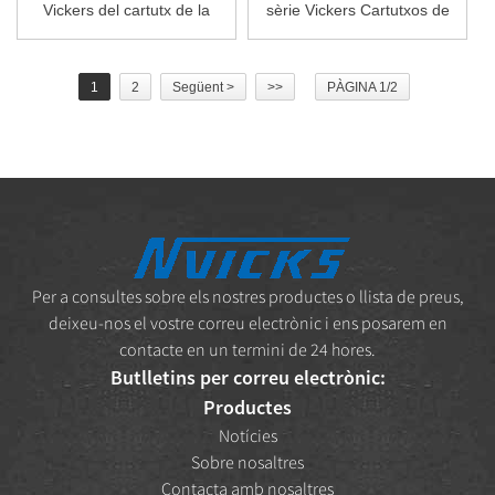
Vickers del cartutx de la
sèrie Vickers Cartutxos de
sèrie VQ...
paletes hidràuliques...
1
2
Següent >
>>
PÀGINA 1/2
Per a consultes sobre els nostres productes o llista de preus,
deixeu-nos el vostre correu electrònic i ens posarem en
contacte en un termini de 24 hores.
Butlletins per correu electrònic:
Productes
Notícies
Sobre nosaltres
Contacta amb nosaltres