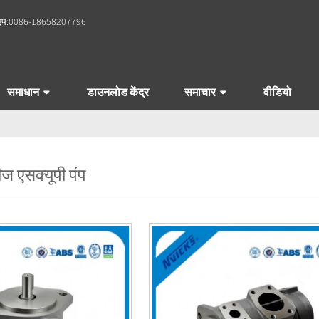
एप:
0086-18658207796
समाधान
डाउनलोड केंद्र
समाचार
वीडियो
ज एसक्यूपी पंप