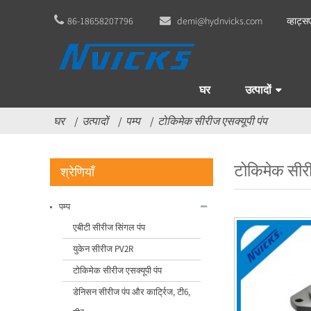
86-18658207796
demi@hydnvicks.com
व्हाट्स
घर
उत्पादों
घर
उत्पादों
पम्प
टोकिमेक सीरीज एसक्यूपी पंप
टोकिमेक सीरी
श्रेणियाँ
पम्प
एबीटी सीरीज सिंगल पंप
फ़ैक्टरी विनिर्माण चीन विकर्स बॉम्बा
युकेन सीरीज PV2R
V10 V20 V2...
टोकिमेक सीरीज एसक्यूपी पंप
डेनिसन सीरीज पंप और कार्ट्रिज, टी6,
I के लिए QT52 उच्च दबाव