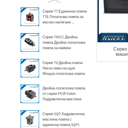
Серия T7 Единични помпи
T7B Лопаткова помпа за
високо налягане ...
Серия T6GCC Двойна
помпа Двойна лопаткова
помпа за камион
Серво 
машин
Серия T6 Двойна помпа
Ниско ниво на шум
Мощна лопаткова помпа
Двойна лопаткова помпа
от серия PV2R Yuken
Хидравлична маслена
помпа...
Серия SQP Хидравлична
маслена помпа с
единична помпа SQP1