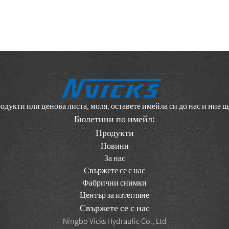
дукти или ценова листа, моля, оставете имейла си до нас и ние ще
Бюлетини по имейл:
Продукти
Новини
За нас
Свържете се с нас
Фабрични снимки
Център за изтегляне
Свържете се с нас
Ningbo Vicks Hydraulic Co., Ltd