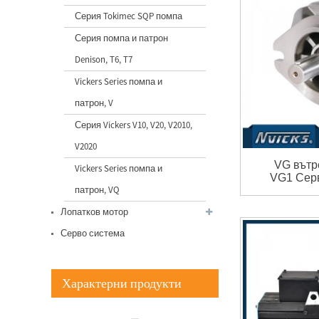
Серия Tokimec SQP помпа
Фабрично производство
Серия помпа и патрон
Китай Vickers Bomba V10
V20 V2...
Denison, T6, T7
Vickers Series помпа и
QT52 Вътрешна зъбна
патрон, V
помпа Sumitomo с високо
налягане за I...
Серия Vickers V10, V20, V2010,
V2020
Серво система Vicks за
VG вътр
Vickers Series помпа и
машина за леене под
VG1 Серв
налягане Ser...
патрон, VQ
Лопатков мотор
Vicks Servo Drive Тайван
Серво система
Delta Drive for Injection M...
Характерни продукти
Части за хидравлична
помпа Vickers от серия VQ
за...