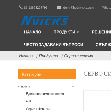
86-18658207796
demi@hydnvicks.com
Whats
НАЧАЛО
ПРОДУКТИ
РЕШЕНИ
ЧЕСТО ЗАДАВАНИ ВЪПРОСИ
СВЪРЖЕ
Начало
Продукти
Серво система
СЕРВО С
Категории
помпа
Единична помпа от серия
ABT
Серия Yuken PV2R