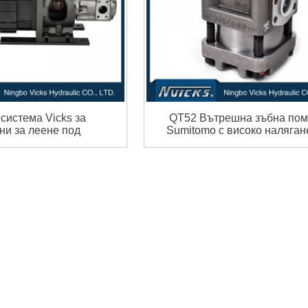
система Vicks за
QT52 Вътрешна зъбна по
и за леене под
Sumitomo с високо налягане 
налягане...