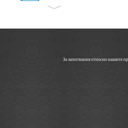
SQP2 ...
Фабрично производство
Китай Vickers Bomba V10
V20 V2...
QT52 Вътрешна зъбна
помпа Sumitomo с високо
налягане за I...
За запитвания относно нашите про
Серво система Vicks за
машина за леене под
налягане Ser...
Vicks Servo Drive Тайван
Delta Drive for Injection M...
Части за хидравлична
помпа Vickers от серия VQ
за...