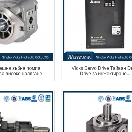
ешна зъбна помпа
Vicks Servo Drive Тайван De
о високо налягане
Drive за инжектиране...
G...