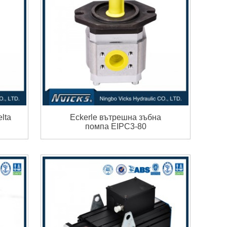
lta
Eckerle вътрешна зъбна
помпа EIPC3-80
трансмисионно масло Pu...