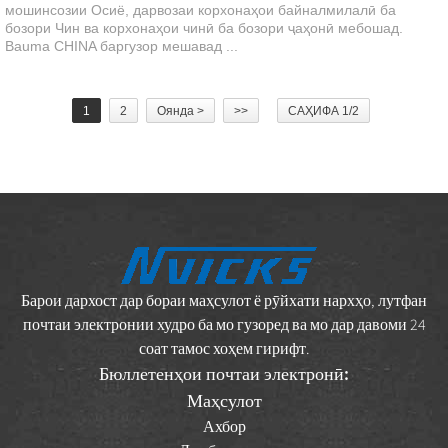
мошинсозии Осиё, дарвозаи корхонаҳои байналмилалӣ ба
бозори Чин ва корхонаҳои чинӣ ба бозори ҷаҳонӣ мебошад.
Bauma CHINA баргузор мешавад ...
1
2
Оянда >
>>
САҲИФА 1/2
Барои дархост дар бораи маҳсулот ё рӯйхати нархҳо, лутфан
почтаи электронии худро ба мо гузоред ва мо дар давоми 24
соат тамос хоҳем гирифт.
Бюллетенҳои почтаи электронӣ:
Маҳсулот
Ахбор