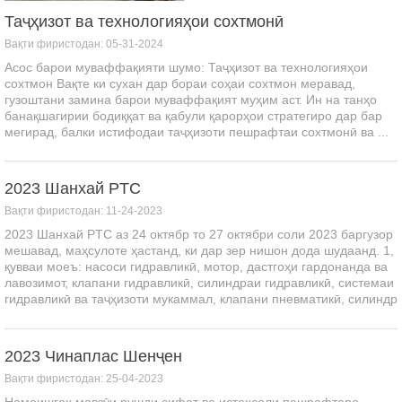
Таҷҳизот ва технологияҳои сохтмонӣ
Вақти фиристодан: 05-31-2024
Асос барои муваффақияти шумо: Таҷҳизот ва технологияҳои
сохтмон Вақте ки сухан дар бораи соҳаи сохтмон меравад,
гузоштани замина барои муваффақият муҳим аст. Ин на танҳо
банақшагирии бодиққат ва қабули қарорҳои стратегиро дар бар
мегирад, балки истифодаи таҷҳизоти пешрафтаи сохтмонӣ ва ...
2023 Шанхай PTC
Вақти фиристодан: 11-24-2023
2023 Шанхай PTC аз 24 октябр то 27 октябри соли 2023 баргузор
мешавад, маҳсулоте ҳастанд, ки дар зер нишон дода шудаанд. 1,
қувваи моеъ: насоси гидравликӣ, мотор, дастгоҳи гардонанда ва
лавозимот, клапани гидравликӣ, силиндраи гидравликӣ, системаи
гидравликӣ ва таҷҳизоти мукаммал, клапани пневматикӣ, силиндр
ва қубури пневматикӣ,...
2023 Чинаплас Шенҷен
Вақти фиристодан: 25-04-2023
Намоишгоҳ мавзӯи рушди сифат ва истеҳсоли пешрафтаро