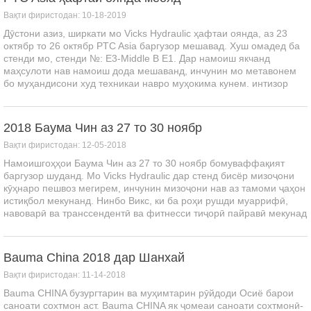
Вақти фиристодан: 10-18-2019
Дӯстони азиз, ширкати мо Vicks Hydraulic ҳафтаи оянда, аз 23
октябр то 26 октябр PTC Asia баргузор мешавад. Хуш омадед ба
стенди мо, стенди №: E3-Middle B E1. Дар намоиш якчанд
маҳсулоти нав намоиш дода мешаванд, инчунин мо метавонем
бо муҳандисони худ техникаи навро муҳокима кунем. интизор
шудан мумкин нест...
2018 Баума Чин аз 27 то 30 ноябр
Вақти фиристодан: 12-05-2018
Намоишгоҳҳои Баума Чин аз 27 то 30 ноябр бомуваффақият
баргузор шуданд. Мо Vicks Hydraulic дар стенд бисёр мизоҷони
кӯҳнаро пешвоз мегирем, инчунин мизоҷони нав аз тамоми ҷаҳон
истиқбол мекунанд. Нинбо Викс, ки ба роҳи рушди муаррифӣ,
навоварӣ ва транссендентӣ ва фитнесси тиҷорӣ пайравӣ мекунад
...
Bauma China 2018 дар Шанхай
Вақти фиристодан: 11-14-2018
Bauma CHINA бузургтарин ва муҳимтарин рӯйдоди Осиё барои
саноати сохтмон аст. Bauma CHINA як ҷомеаи саноати сохтмонӣ-