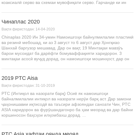
коаксиалӣ серво ва схемаи мувофиқати серво. Гарчанде ки ин
вақти махсуси вирус аст, инчунин ...
Чинаплас 2020
Вақти фиристодан: 14-04-2020
Chinaplas 2020 Ин 34-умин Намоишгоҳи байнулмилалии пластикӣ
ва резинӣ мебошад, ки аз 3 август то 6 август дар Ҳонгқиао
Шанхай баргузор мешавад. Дар он вақт, 19 Минтақаи мавзӯъ
барои мусоидат ба дарёфти бомуваффақияти харидорон. 3
минтақаи асосӣ вуҷуд дорад, он намоишгоҳи мошинҳост, дар он
ҷо ман ...
2019 PTC Aisa
Вақти фиристодан: 31-10-2019
PTC (Интиқол ва назорати барқ) Осиё як намоишгоҳи
байналмилалии интиқол ва назорати нерӯи барқ ​​аст. Дар замони
ҷаҳонишавии иқтисодӣ ва таъсири афзояндаи саноати Чин, PTC
ASIA харидорон ва фурӯшандагонро ба ҳам меорад ва дар байни
коршиносон баҳсҳои илҳомбахш дорад. ...
PTC Asia ҳафтаи оянда меояд