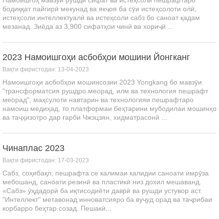
бодиққат пайгирӣ мекунад ва якҷоя ба сӯи истеҳсолоти олӣ,
истеҳсоли интеллектуалӣ ва истеҳсоли сабз бо саноат қадам
мезанад. Зиёда аз 3,900 сифатҳои чинӣ ва хориҷӣ ...
2023 Намоишгоҳи асбобҳои мошини Йонгканг
Вақти фиристодан: 13-04-2023
Намоишгоҳи асбобҳои мошинсозии 2023 Yongkang бо мавзӯи
"трансформатсия рушдро меорад, илм ва технология пешрафт
меорад", маҳсулоти навтарин ва технологияи пешрафтаро
намоиш медиҳад, то платформаи беҳтарини мубодилаи мошинҳо
ва таҷҳизотро дар ғарби Чжэцзян, хидматрасонӣ ...
Чинаплас 2023
Вақти фиристодан: 17-03-2023
Сабз, соҳибақл, пешрафта се калимаи калидии саноати имрӯза
мебошанд, саноати резинӣ ва пластикӣ низ дохил мешаванд.
«Сабз» ӯҳдадорӣ ба иқтисодиёти даврӣ ва рушди устувор аст.
"Интеллект" метавонад инноватсияро ба вуҷуд орад ва таҷрибаи
корбарро беҳтар созад. Пешакӣ...