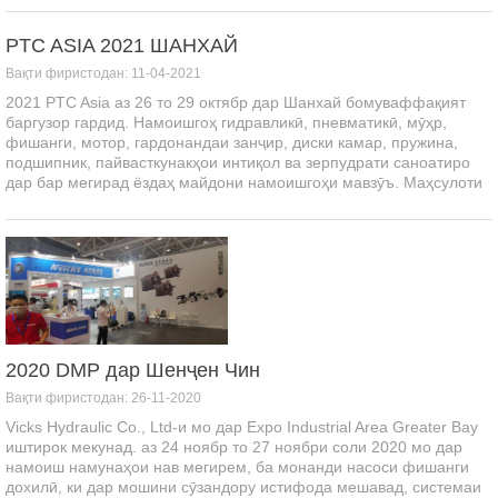
PTC ASIA 2021 ШАНХАЙ
Вақти фиристодан: 11-04-2021
2021 PTC Asia аз 26 то 29 октябр дар Шанхай бомуваффақият
баргузор гардид. Намоишгоҳ гидравликӣ, пневматикӣ, мӯҳр,
фишанги, мотор, гардонандаи занҷир, диски камар, пружина,
подшипник, пайвасткунакҳои интиқол ва зерпудрати саноатиро
дар бар мегирад ёздаҳ майдони намоишгоҳи мавзӯъ. Маҳсулоти
асосии мо ...
2020 DMP дар Шенҷен Чин
Вақти фиристодан: 26-11-2020
Vicks Hydraulic Co., Ltd-и мо дар Expo Industrial Area Greater Bay
иштирок мекунад. аз 24 ноябр то 27 ноябри соли 2020 мо дар
намоиш намунаҳои нав мегирем, ба монанди насоси фишанги
дохилӣ, ки дар мошини сӯзандору истифода мешавад, системаи