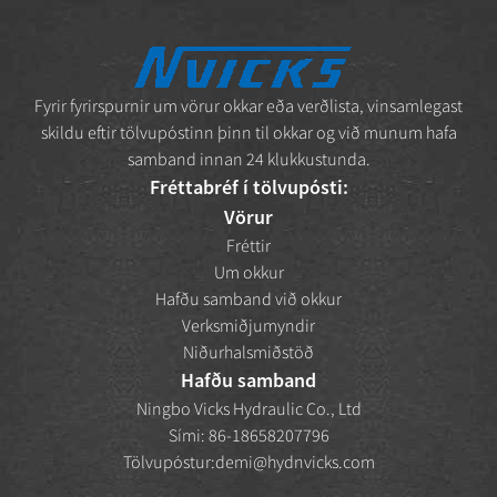
Fyrir fyrirspurnir um vörur okkar eða verðlista, vinsamlegast
skildu eftir tölvupóstinn þinn til okkar og við munum hafa
samband innan 24 klukkustunda.
Fréttabréf í tölvupósti:
Vörur
Fréttir
Um okkur
Hafðu samband við okkur
Verksmiðjumyndir
Niðurhalsmiðstöð
Hafðu samband
Ningbo Vicks Hydraulic Co., Ltd
Sími: 86-18658207796
Tölvupóstur:
demi@hydnvicks.com