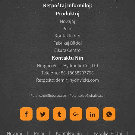
Retpoŝtaj Informiloj:
Produktoj
Novaĵoj
Pri ni
Kontaktu nin
Fabrikaj Bildoj
Elŝuta Centro
Kontaktu Nin
Ningbo Vicks Hydraulic Co., Ltd
Telefono: 86-18658207796
Retpoŝto:
demi@hydnvicks.com
- Potenco de
Globalso.com
- Potenco de
Globalso.com
Novaĵoj
Pri ni
Kontaktu nin
Fabrikaj Bildoj