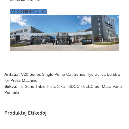
VICKS HIDRAŬLIKA
Antaŭa:
V20 Series Single Pump Cat Series Hydraulica Bomba
for Press Machine
Sekva:
T6 Serio Trible Hidraŭlika T6DCC T6EEC por Mara Vane
Pumpilo
Produktaj Etikedoj