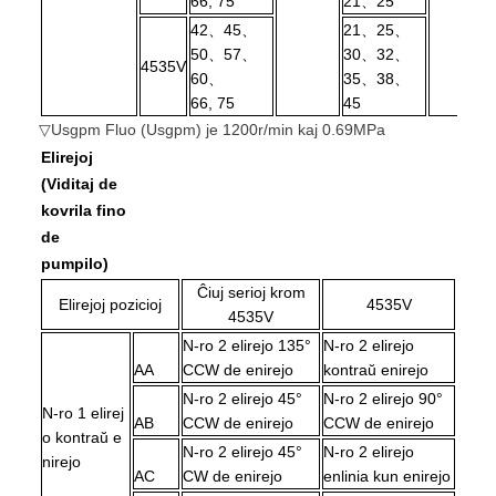
66, 75
21、25
42、45、
21、25、
50、57、
30、32、
4535V
60、
35、38、
66, 75
45
▽Usgpm Fluo (Usgpm) je 1200r/min kaj 0.69MPa
Elirejoj
(Viditaj de
kovrila fino
de
pumpilo)
Ĉiuj serioj krom
Elirejoj pozicioj
4535V
4535V
N-ro 2 elirejo 135°
N-ro 2 elirejo
AA
CCW de enirejo
kontraŭ enirejo
N-ro 2 elirejo 45°
N-ro 2 elirejo 90°
N-ro 1 elirej
AB
CCW de enirejo
CCW de enirejo
o kontraŭ e
N-ro 2 elirejo 45°
N-ro 2 elirejo
nirejo
AC
CW de enirejo
enlinia kun enirejo