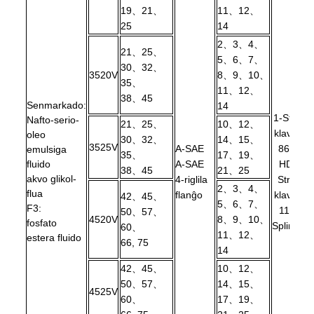
19、21、
11、12、
25
14
2、3、4、
21、25、
5、6、7、
30、32、
3520V
8、9、10、
35、
11、12、
38、45
Senmarkado:
14
1-Str-
Nafto-serio-
21、25、
10、12、
klavo
oleo
30、32、
14、15、
3525V
A-SAE
86-
emulsiga
35、
17、19、
fluido
A-SAE
HD
38、45
21、25
akvo glikol-
4-riglila
Str-
2、3、4、
flua
flanĝo
klavo
42、45、
5、6、7、
F3:
11-
50、57、
4520V
8、9、10、
fosfato
Spline
60、
11、12、
estera fluido
66, 75
14
42、45、
10、12、
50、57、
14、15、
4525V
60、
17、19、