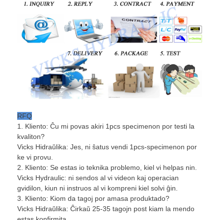
RFQ
1. Kliento: Ĉu mi povas akiri 1pcs specimenon por testi la
kvaliton?
Vicks Hidraŭlika: Jes, ni ŝatus vendi 1pcs-specimenon por
ke vi provu.
2. Kliento: Se estas io teknika problemo, kiel vi helpas nin.
Vicks Hydraulic: ni sendos al vi videon kaj operacian
gvidilon, kiun ni instruos al vi kompreni kiel solvi ĝin.
3. Kliento: Kiom da tagoj por amasa produktado?
Vicks Hidraŭlika: Ĉirkaŭ 25-35 tagojn post kiam la mendo
estas konfirmita.