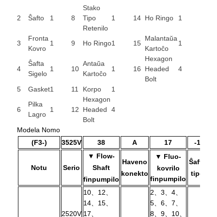
Stako
2
Ŝafto
1
8
Tipo
1
14
Ho Ringo
1
Retenilo
Fronta
Malantaŭa
3
1
9
Ho Ringo
1
15
1
Kovro
Kartoĉo
Hexagon
Ŝafta
Antaŭa
4
1
10
1
16
Headed
4
Sigelo
Kartoĉo
Bolt
5
Gasket
1
11
Korpo
1
Hexagon
Pilka
6
1
12
Headed
4
Lagro
Bolt
Modela Nomo
(F3-)
3525V
38
A
17
-1
▼ Flow-
▼ Fluo-
Haveno
Ŝafto
El
Notu
Serio
Shaft
kovrilo
konekto
tipo
Po
finpumpilo
finpumpilo
10、12、
2、3、4、
14、15、
5、6、7、
2520V
17、
8、9、10、