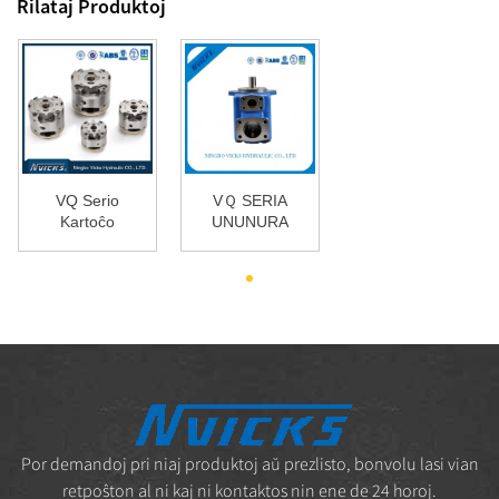
Rilataj Produktoj
VQ Serio
VＱ SERIA
Kartoĉo
UNUNURA
Vickers
PUMPILO
Hidraŭlika
Vickers 25VQ
Pumpilo
Vane Pumpilo
Parto...
H...
Por demandoj pri niaj produktoj aŭ prezlisto, bonvolu lasi vian
retpoŝton al ni kaj ni kontaktos nin ene de 24 horoj.