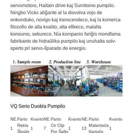
servomotoro, Haitain drive kaj Sumitomo pumpilo.
Ningbo Vicks aliĝante al la disvolva vojo de
enkonduko, novigo kaj transcendeco, kaj la komerca
filozofio de alta kvalito, alta efikeco, malalta
konsumo, sekureco. Nia kompanio fariĝis mondfama
fabrikanto de hidraŭlika pumpilo kaj unuhalta solv-
sperto pri servo-ŝparado de energio.
VQ Serio Duobla Pumpilo
NE.
Parto
Kvanto
NE.
Parto
Kvanto
NE.
Parto
Kvanto
Rekta
Cir Clip
Malantaŭa
1
1
7
1
13
1
Ŝlosilo
Por Ŝafto
Kartoĉo