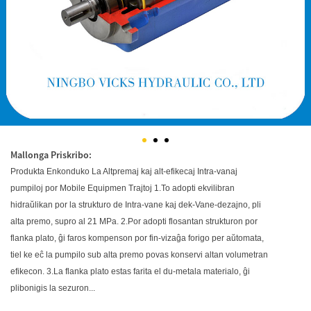
Mallonga Priskribo:
Produkta Enkonduko La Altpremaj kaj alt-efikecaj Intra-vanaj
pumpiloj por Mobile Equipmen Trajtoj 1.To adopti ekvilibran
hidraŭlikan por la strukturo de Intra-vane kaj dek-Vane-dezajno, pli
alta premo, supro al 21 MPa. 2.Por adopti flosantan strukturon por
flanka plato, ĝi faros kompenson por fin-vizaĝa forigo per aŭtomata,
tiel ke eĉ la pumpilo sub alta premo povas konservi altan volumetran
efikecon. 3.La flanka plato estas farita el du-metala materialo, ĝi
plibonigis la sezuron...