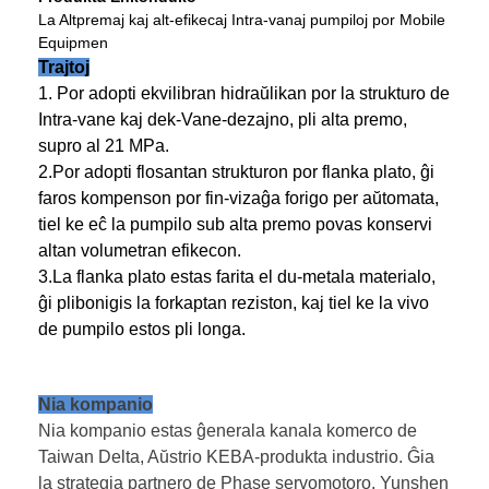
La Altpremaj kaj alt-efikecaj Intra-vanaj pumpiloj por Mobile
Equipmen
Trajtoj
1. Por adopti ekvilibran hidraŭlikan por la strukturo de
Intra-vane kaj dek-Vane-dezajno, pli alta premo,
supro al 21 MPa.
2.Por adopti flosantan strukturon por flanka plato, ĝi
faros kompenson por fin-vizaĝa forigo per aŭtomata,
tiel ke eĉ la pumpilo sub alta premo povas konservi
altan volumetran efikecon.
3.La flanka plato estas farita el du-metala materialo,
ĝi plibonigis la forkaptan reziston, kaj tiel ke la vivo
de pumpilo estos pli longa.
Nia kompanio
Nia kompanio estas ĝenerala kanala komerco de
Taiwan Delta, Aŭstrio KEBA-produkta industrio. Ĝia
la strategia partnero de Phase servomotoro, Yunshen