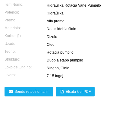
Item Nomo:
Hidraŭlika Rotacia Vane Pumpilo
Potenco:
Hidraŭlika
Premo:
Alta premo
Materialo:
Neoksidebla ŝtalo
Karburaĵo:
Dizelo
Uzado:
Oleo
Teorio:
Rotacia pumpilo
Strukturo:
Duobla etapo pumpilo
Loko de Origino:
Ningbo, Ĉinio
Livero:
7-15 tagoj
Sendu retpoŝton al ni
Elŝutu kiel PDF